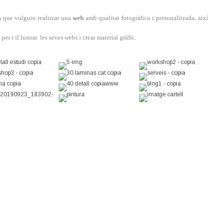
s
que vulguin realitzar una
web
amb qualitat fotogràfica i personalitzada, així
 per i il.lustrar les seves webs i crear material gràfic.