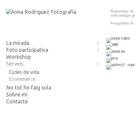
Reportatge de 
com imatges p
Fotografies de
La mirada
Foto participativa
Mireia i Jo
Workshop
Una
Feminisme i identitat
Serveis
Extimitat
Coeducació i foto
Morroco Street
Creixement personal
Cicles de vida
Fragments de realitat
Ecommerce
No tot ho faig sola
Sobre mi
Contacte