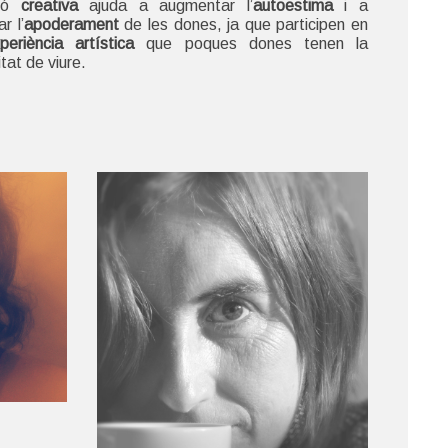
ció
creativa
ajuda a augmentar l’
autoestima
i a
r l’
apoderament
de les dones, ja que participen en
periència artística
que poques dones tenen la
itat de viure.