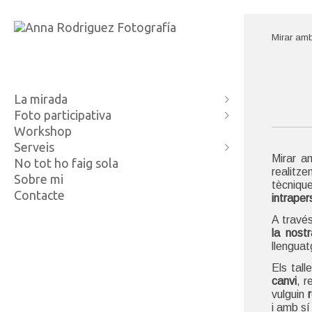
Mirar amb
La mirada
Foto participativa
Mireia i Jo
Workshop
Una
Feminisme i identitat
Serveis
Extimitat
Coeducació i foto
Mirar a
No tot ho faig sola
Morroco Street
Creixement personal
Cicles de vida
realitz
Sobre mi
Fragments de realitat
Ecommerce
tècniq
Contacte
intraper
A través
la nostr
llenguat
Els tall
canvi
, r
vulguin
r
i amb s