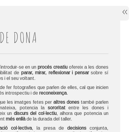
 DE DONA
’introduir-se en un
procés creatiu
ofereix a les dones
ibilitat de
parar, mirar, reflexionar i pensar
sobre sí
 i el seu voltant.
de fer fotografies que parlen de elles, cal que inicien
és introspectiu i de
reconeixença
.
que les imatges fetes per
altres dones
també parlen
mateixa, potencia la
sororitat
entre les dones i
ueix un
discurs del col·lectiu
, alhora que potencia un
ent
més enllà
de la durada del taller.
ació col·lectiva
, la presa de
decisions
conjunta,