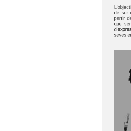
L'object
de ser 
partir d
que se
d’
expres
seves e