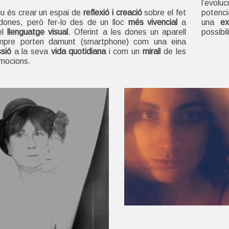
l’evolu
iu és crear un espai de
reflexió i creació
sobre el fet
potencia
dones, però fer-lo des de un lloc
més vivencial
a
una
ex
el
llenguatge visual
. Oferint a les dones un aparell
possibil
mpre porten damunt (smartphone) com una eina
sió
a la seva
vida quotidiana
i com un
miral
l de les
mocions.