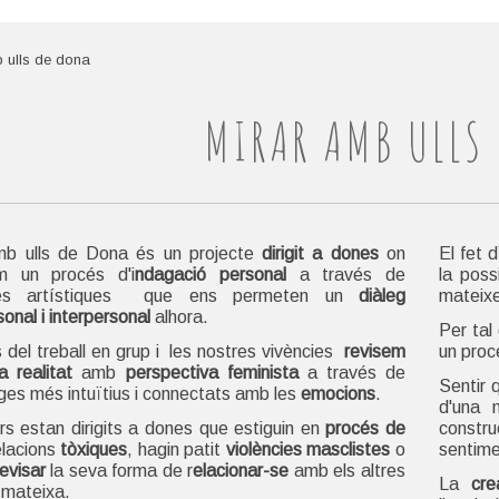
 ulls de dona
MIRAR AMB ULLS
mb ulls de Dona és un projecte
dirigit a dones
on
El fet d
em un procés d'i
ndagació personal
a través de
la poss
ues artístiques que ens permeten un
diàleg
mateixes
sonal i interpersonal
alhora.
Per tal 
 del treball en grup i les nostres vivències
revisem
un proc
a realitat
amb
perspectiva feminista
a través de
Sentir 
ges més intuïtius i connectats amb les
emocions
.
d'una 
ers estan dirigits a dones que estiguin en
procés de
constr
elacions
tòxiques
, hagin patit
violències masclistes
o
sentim
evisar
la seva forma de r
elacionar-se
amb els altres
La
cre
í mateixa.